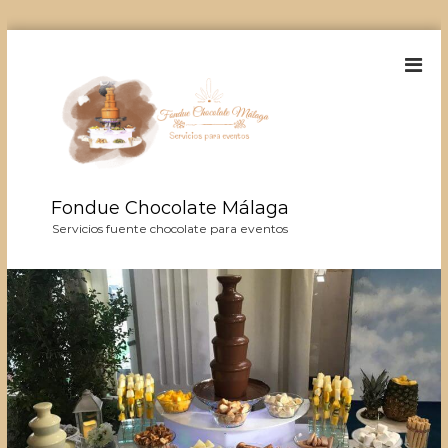
S
a
l
t
a
r
a
l
Fondue Chocolate Málaga
c
o
Servicios fuente chocolate para eventos
n
t
e
n
i
d
o