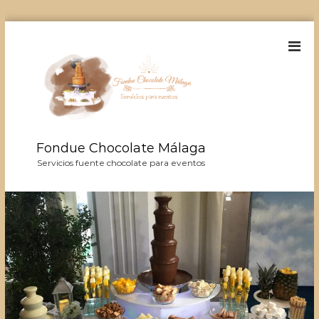
S
a
l
t
a
r
a
l
Fondue Chocolate Málaga
c
o
Servicios fuente chocolate para eventos
n
t
e
n
i
d
o