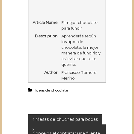
Article Name
El mejor chocolate
para fundir
Description
Aprenderás según
los tipos de
chocolate, la mejor
manera de fundirlo y
así evitar que se te
queme.
Author
Francisco Romero
Merino
Ideas de chocolate
N
Mesas de chuches para bodas
a
Consejos al contratar una fuente