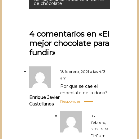
de chocolate
v
e
g
4 comentarios en «El
a
mejor chocolate para
c
fundir»
i
ó
18 febrero, 2021 a las 4:13
am
n
Por que se cae el
chocolate de la dona?
d
Enrique Javier
Responder
Castellanos
e
e
18
febrero,
n
2021 a las
11:41 am