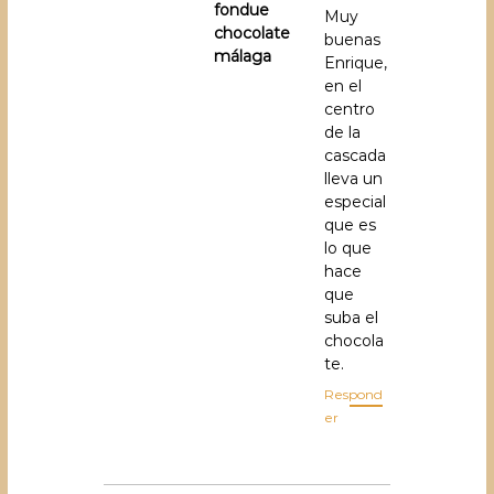
t
fondue
Muy
chocolate
r
buenas
málaga
Enrique,
a
en el
centro
d
de la
a
cascada
lleva un
s
especial
que es
lo que
hace
que
suba el
chocola
te.
Respond
er