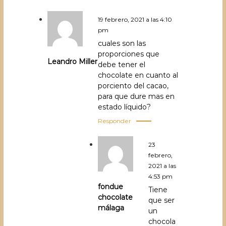
19 febrero, 2021 a las 4:10
pm
cuales son las
proporciones que
Leandro Miller
debe tener el
chocolate en cuanto al
porciento del cacao,
para que dure mas en
estado líquido?
Responder
23
febrero,
2021 a las
4:53 pm
fondue
Tiene
chocolate
que ser
málaga
un
chocola