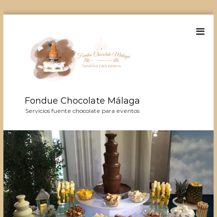
S
a
l
t
a
r
a
l
Fondue Chocolate Málaga
c
o
Servicios fuente chocolate para eventos
n
t
e
n
i
d
o