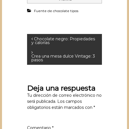
Fuente de chocolate tipos
N
Chocolate negro: Propiedades
y calorías
a
Crea una mesa dulce Vintage: 3
v
pasos
e
g
Deja una respuesta
a
Tu dirección de correo electrónico no
c
será publicada.
Los campos
obligatorios están marcados con
*
i
ó
Comentario
*